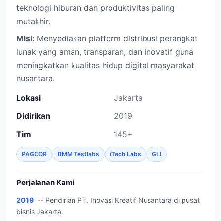
teknologi hiburan dan produktivitas paling
mutakhir.
Misi:
Menyediakan platform distribusi perangkat
lunak yang aman, transparan, dan inovatif guna
meningkatkan kualitas hidup digital masyarakat
nusantara.
Lokasi
Jakarta
Didirikan
2019
Tim
145+
PAGCOR
BMM Testlabs
iTech Labs
GLI
Perjalanan Kami
2019
-- Pendirian PT. Inovasi Kreatif Nusantara di pusat
bisnis Jakarta.